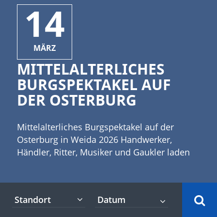
14
MÄRZ
MITTELALTERLICHES
BURGSPEKTAKEL AUF
DER OSTERBURG
Mittelalterliches Burgspektakel auf der
Osterburg in Weida 2026 Handwerker,
Händler, Ritter, Musiker und Gaukler laden
ein zum historischen Markttreiben auf der
Osterburg im thüringischen Weida. [caption
id="attachment_397" align="alignleft"
Standort
width="335"] (c) twystydigi -
stock.adobe.com[/caption] Es wird