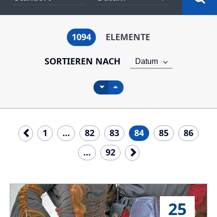
1094
ELEMENTE
SORTIEREN NACH
Datum
1
…
82
83
84
85
86
…
92
25