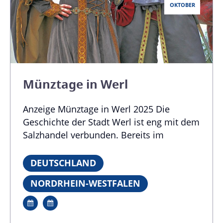
OKTOBER
Münztage in Werl
Anzeige Münztage in Werl 2025 Die
Geschichte der Stadt Werl ist eng mit dem
Salzhandel verbunden. Bereits im
Mittelalter spielte das Salz eine wichtige
Rolle in der Wirtschaft der Stadt. Der
DEUTSCHLAND
Salzhandel brachte Werl großen Reichtum
NORDRHEIN-WESTFALEN
und machte die Stadt zu einem
bedeutenden Handelszentrum. Zwei Tage
lang erinnert die Stadt Werl an die Zeiten,