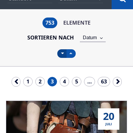
753
ELEMENTE
SORTIEREN NACH
Datum
1
2
3
4
5
…
63
20
JULI