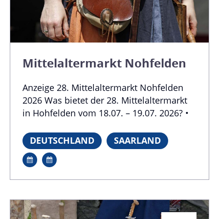
Mittelaltermarkt Nohfelden
Anzeige 28. Mittelaltermarkt Nohfelden
2026 Was bietet der 28. Mittelaltermarkt
in Hohfelden vom 18.07. – 19.07. 2026? •
Live-Musik • Umfangreiches
Aktionsprogramm • Bogenbahn und
DEUTSCHLAND
SAARLAND
Bogenturnier • Handwerk aus alter Zeit •
rund 60 Händler/Handwerker & 40
Lagergruppen • barrierefreie
Veranstaltung • Feuershow am Samstag
Abend Foto: ©Antje Lindert-Rottke –
stock.adobe.com Anzeige Termine und